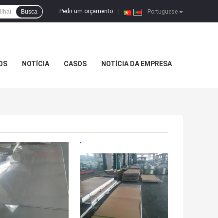
Pedir um orçamento
Busca
|
Portuguese
OS
NOTÍCIA
CASOS
NOTÍCIA DA EMPRESA
HOR PREÇO
MELHOR PREÇO