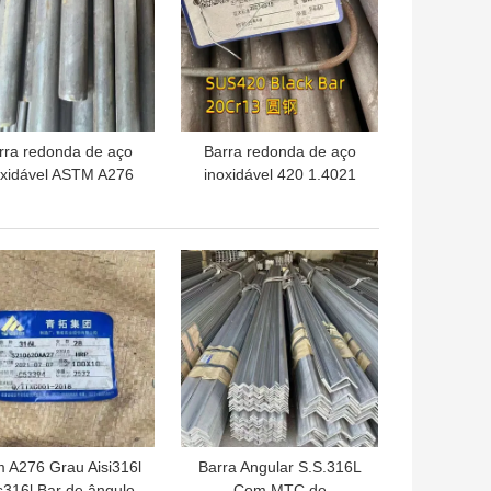
rra redonda de aço
Barra redonda de aço
oxidável ASTM A276
inoxidável 420 1.4021
6Ti Rod laminado a
(X20Cr13 / AISI 420)
lta temperatura de
Haste redonda 12-
S316Ti 32*3000mm
300mm
HOR PREÇO
MELHOR PREÇO
m A276 Grau Aisi316l
Barra Angular S.S.316L
316l Bar de ângulo
Com MTC de