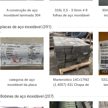
A construção de aço
316L 0,5 - 3.0mm 4 8
304
inoxidável laminada 304
folhas de aço inoxidável
in
ss da folha 304 do
2B surgem NO4
4
revestimento da
terminado terminado
placas de aço inoxidável
(391)
superfície da folha 2b
MELHOR PREÇO
MELHOR PREÇO
MEL
cobre 0.5mm com papel
categoria de aço
Martensítico 14Cr17Ni2
S31
inoxidável da placa
(1.4057) 431 Chapa de
la
ASTM A240 de 316L
aço inoxidável laminada
a
DIN1.4404
a quente 8-100mm Corte
S
Bobinas de aço inoxidável
(207)
por laser
MELHOR PREÇO
MELHOR PREÇO
MEL
3