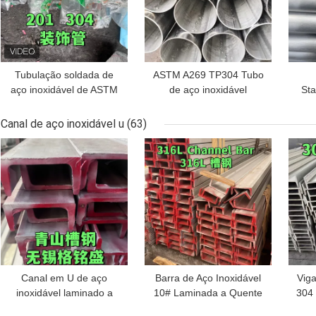
Tubulação soldada de
ASTM A269 TP304 Tubo
aço inoxidável de ASTM
de aço inoxidável
Sta
A269 TP304 AISI304
soldado Ф50*2mm*6m
P
usada para cercar a
(Material: SS304)
Hair
Canal de aço inoxidável u
(63)
superfície brilhante da
MELHOR PREÇO
MELHOR PREÇO
MEL
escada do corrimão
Canal em U de aço
Barra de Aço Inoxidável
Viga
inoxidável laminado a
10# Laminada a Quente
304
alta temperatura
ASTM A276 Canal
10