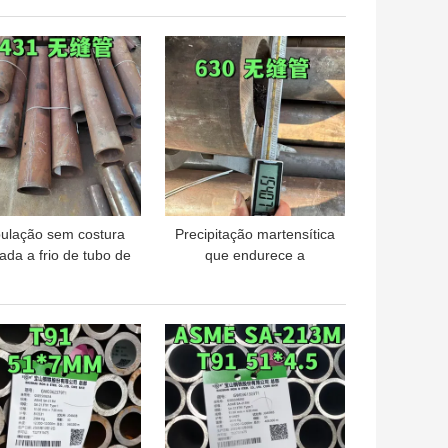
primento (IPE 200)
SS316L Perfis
Viga H SS 304
100X100X6X8 MM
HOR PREÇO
MELHOR PREÇO
ulação sem costura
Precipitação martensítica
rada a frio de tubo de
que endurece a
aço inoxidável
tubulação sem emenda
1.4057 SUS431 431
de aço inoxidável do
tubo SUS630 17-4PH
HOR PREÇO
MELHOR PREÇO
630