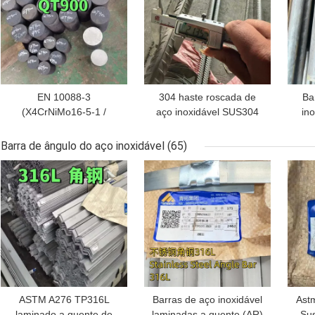
EN 10088-3
304 haste roscada de
Ba
(X4CrNiMo16-5-1 /
aço inoxidável SUS304
in
1.4418) Barra redonda
vergalhão de aço
31
de aço inoxidável
inoxidável Ø22 x
a
Barra de ângulo do aço inoxidável
(65)
110mm
6000mm
SU
MELHOR PREÇO
MELHOR PREÇO
MEL
ASTM A276 TP316L
Barras de aço inoxidável
Ast
laminado a quente de
laminadas a quente (AR)
Sus