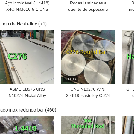
Aço inoxidável (1.4418)
Rodas laminadas a
B
X4CrNiMo16-5-1 UNS
quente de espessura
in
S43110 Material de
100 mm x 5 mm de aço
qu
barra plana de acordo
inoxidável
Liga de Hastelloy
(71)
com a DIN EN 10088-3
MELHOR PREÇO
MELHOR PREÇO
MEL
230x45
ASME SB575 UNS
UNS N10276 W.Nr
GH5
N10276 Nickel Alloy
2.4819 Hastelloy C-276
Plate Hastelloy C-276
Barras polidas
Co
Plate 1.5*1219*2438mm
aço inox redondo bar
(460)
Cer
MELHOR PREÇO
MELHOR PREÇO
MEL