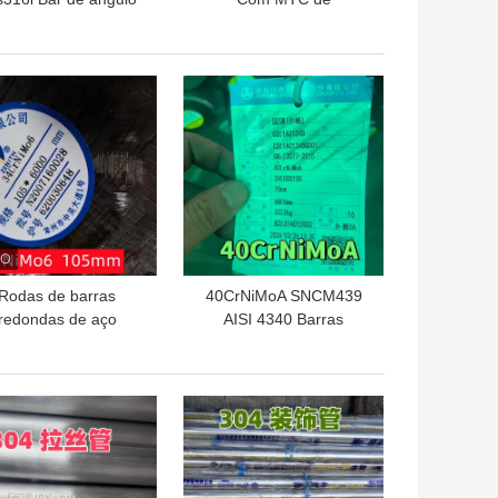
de aço inoxidável
Certificação 3.1
80*80*8mm
SUS316L AISI 316L Aço
comprimento 6M
Inoxidável Angular
HOR PREÇO
MELHOR PREÇO
40*40*4MM
Rodas de barras
40CrNiMoA SNCM439
redondas de aço
AISI 4340 Barras
aminadas a quente
redondas de aço ligado
rNiMo6 DIN 1.6582
Superfície preta 160 mm
10083 Rodas de liga
Rodas de aço ligado
HOR PREÇO
MELHOR PREÇO
forjada