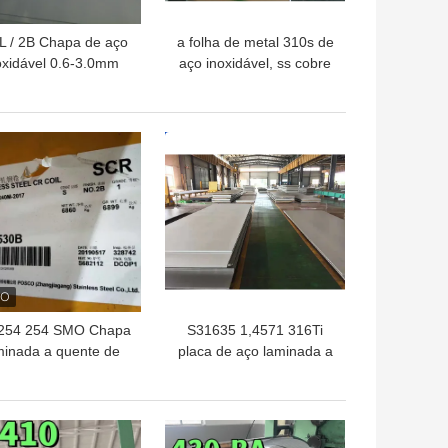
L / 2B Chapa de aço
a folha de metal 310s de
oxidável 0.6-3.0mm
aço inoxidável, ss cobre
'*8' No.4, linha de
310S a folha 0.5-3mm
cabelo finalizada
2B do astm a240 310S
terminados
HOR PREÇO
MELHOR PREÇO
254 254 SMO Chapa
S31635 1,4571 316Ti
minada a quente de
placa de aço laminada a
ço inoxidável F44
alta temperatura 3.0mm
A240 UNS S31254
densamente
Chapa
HOR PREÇO
MELHOR PREÇO
.0*1219*2438mm