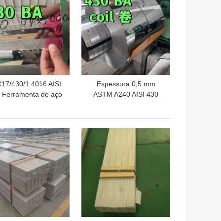
17/430/1.4016 AISI
Espessura 0,5 mm
 Ferramenta de aço
ASTM A240 AISI 430
oxidável laminada a
Faixa de aço inoxidável
frio
Largura da bobina 1220-
1250 mm 430 Ba
HOR PREÇO
MELHOR PREÇO
Superfície