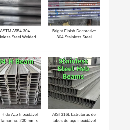
ASTM A554 304
Bright Finish Decorative
inless Steel Welded
304 Stainless Steel
ipe for Decorative
Welded Pipe for Sanitary
line Finish Grade SS
Food Grade SS 304
304 Tube
Tube
HOR PREÇO
MELHOR PREÇO
 H de Aço Inoxidável
AISI 316L Estruturas de
 Tamanho: 200 mm x
tubos de aço inoxidável
0 mm x 6 metros de
ASTM A276 TP316L