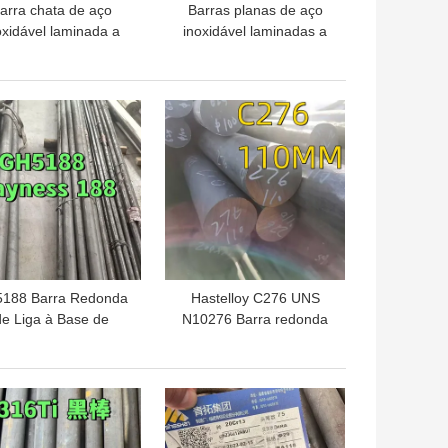
arra chata de aço
Barras planas de aço
oxidável laminada a
inoxidável laminadas a
ente ASTM A276 SS
quente NO.1
310S DIN1.4845
50*5*6000MM
HOR PREÇO
MELHOR PREÇO
188 Barra Redonda
Hastelloy C276 UNS
de Liga à Base de
N10276 Barra redonda
balto HAYNES 188
de liga Hastelloy para
Ø20 X 500mm
resistência à corrosão
tificado de Inspeção
HOR PREÇO
MELHOR PREÇO
3.1 EN 10204