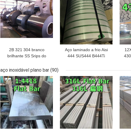
2B 321 304 branco
Aço laminado a frio Aisi
12X
brilhante SS Srips do
444 SUS444 B444Ti
430
estoque de aço
00Cr18Mo2
in
inoxidável da bobina
aço inoxidável plano bar
(90)
316L 309
MELHOR PREÇO
MELHOR PREÇO
MEL