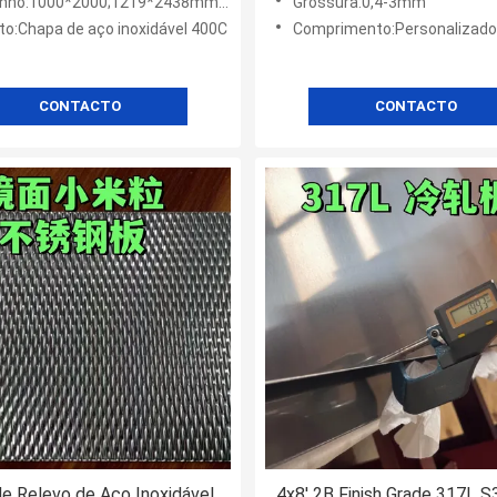
o:1000*2000;1219*2438mm 1500*3000mm
Grossura:0,4-3mm
to:Chapa de aço inoxidável 400C
Comprimento:Personalizado
CONTACTO
CONTACTO
e Relevo de Aço Inoxidável
4x8' 2B Finish Grade 317L 