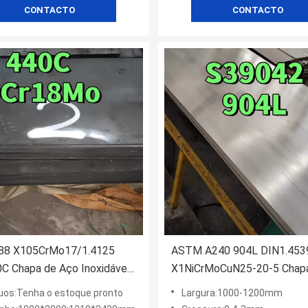
CONTACTO
CONTACTO
88 X105CrMo17/1.4125
ASTM A240 904L DIN1.453
C Chapa de Aço Inoxidável
X1NiCrMoCuN25-20-5 Chap
abalho a Frio Para Lâminas
aço inoxidável com espessu
uos:Tenha o estoque pronto
Largura:1000-1200mm
s de Alta Qualidade
1,0-60mm