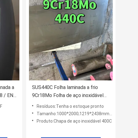
inada a
SUS440C Folha laminada a frio
8 / EN
9Cr18Mo Folha de aço inoxidável
1,5*1000*2000MM
IF
Resíduos:Tenha o estoque pronto
Tamanho:1000*2000;1219*2438mm 1500*3000mm
Produto:Chapa de aço inoxidável 400C