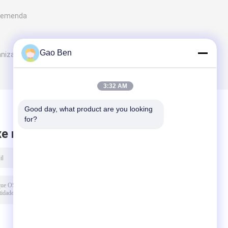
m emenda
Gao Ben
anizada
3:32 AM
Good day, what product are you looking 
for?
xe mensagem