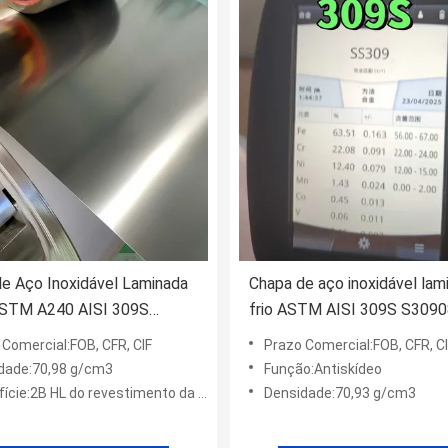
e Aço Inoxidável Laminada
Chapa de aço inoxidável lam
 ASTM A240 AISI 309S
frio ASTM AISI 309S S3090
i23-13 1.5*1219*2438MM
1.4833 2.5*1000*2000MM
 Comercial:FOB, CFR, CIF
Prazo Comercial:FOB, CFR, C
cie 2B
dade:70,98 g/cm3
Função:Antiskídeo
2B HL do revestimento da cor dos VAGABUNDOS NO.1 NO.4 8K
Densidade:70,93 g/cm3