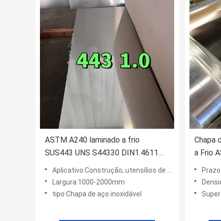
ASTM A240 laminado a frio
Chapa d
SUS443 UNS S44330 DIN1.4611
a Frio
X2CrTi21 Chapa de aço inoxidável
X12CrN
Aplicativo:Construção, utensílios de cozinha, decoração, química, indústria
Prazo
1.2*1220mm
Superfí
Largura:1000-2000mm
Densi
tipo:Chapa de aço inoxidável
Superfície: