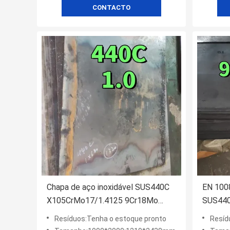
CONTACTO
Chapa de aço inoxidável SUS440C
EN 100
X105CrMo17/1.4125 9Cr18Mo
SUS440
1.0*1000*2000MM
para Tr
Resíduos:Tenha o estoque pronto
Resíd
de Faca