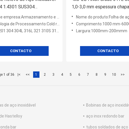
04 1.4301 SUS304
1,0-3,0 mm espessura chapa
19*2438mm 5WL 6WL 7WL
inoxidável laminada a frio
e empresa:Armazenamento e Negociação
Nome do produto:Folha de aço inoxidável 317L de
ogia de Processamento:Cold rolou
Comprimento:1000 mm-60
1 304 304L 316L 321 310S 317L 904L.etc.
Largura:1000mm-200mmm
CONTACTO
CONTACTO
e 1 of 36
|<
<<
1
2
3
4
5
6
7
8
9
10
>>
as de aço inoxidável
Bobinas de aço inoxidá
 de Hastelloy
aço inox redondo bar
ronda bar
tubos soldados de aço 