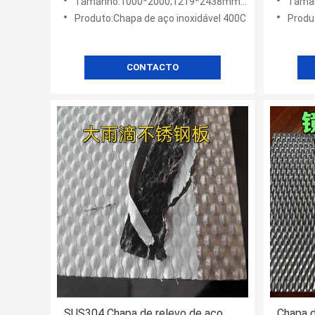
Tamanho:1000*2000;1219*2438mm 1500*3000mm
Tamanh
Produto:Chapa de aço inoxidável 400C
Produ
CONTACTO
SUS304 Chapa de relevo de aço
Chapa d