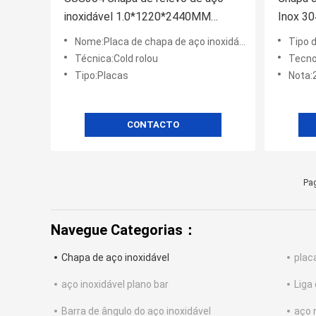
inoxidável 1.0*1220*2440MM
Inox 3
Chapa de espelho Tipo 6WL
0.8*12
Nome:Placa de chapa de aço inoxidável 2B laminada a frio 304 304L 304H
Tipo d
Técnica:Cold rolou
Tecnol
Tipo:Placas
Nota:20
CONTACTO
Pag
Navegue Categorias：
Chapa de aço inoxidável
plac
aço inoxidável plano bar
Liga
Barra de ângulo do aço inoxidável
aço 