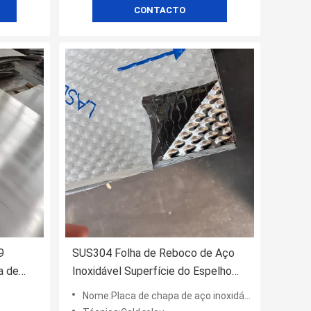
CONTACTO
9
SUS304 Folha de Reboco de Aço
a de
Inoxidável Superfície do Espelho
ra de
0,8*1219*2438mm Tipo 6WL Com
Nome:Placa de chapa de aço inoxidável 2B laminada a frio 304 304L 304H
Laser Flim