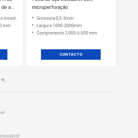
 de aço
microperforação
 grau Finsh 2B
Grossura:0,5-3mm
00 mm
Largura:1000-2000mm
Comprimento:2.000-6.000 mm
CONTACTO
>|
vel
inoxidável