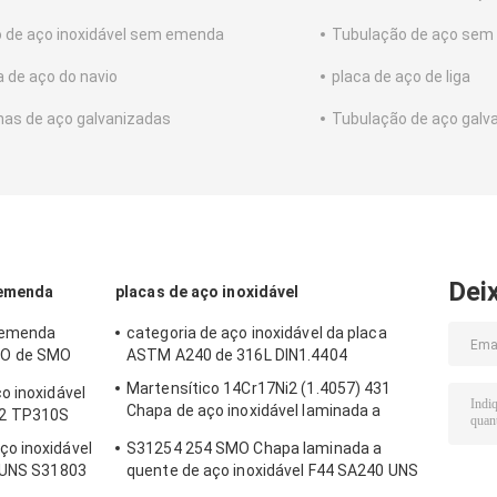
 de aço inoxidável sem emenda
Tubulação de aço se
a de aço do navio
placa de aço de liga
nas de aço galvanizadas
Tubulação de aço galv
Dei
 emenda
placas de aço inoxidável
m emenda
categoria de aço inoxidável da placa
O de SMO
ASTM A240 de 316L DIN1.4404
Martensítico 14Cr17Ni2 (1.4057) 431
o inoxidável
Chapa de aço inoxidável laminada a
12 TP310S
quente 8-100mm Corte por laser
o inoxidável
S31254 254 SMO Chapa laminada a
o UNS S31803
quente de aço inoxidável F44 SA240 UNS
tm A790
S31254 Chapa 3.0*1219*2438mm