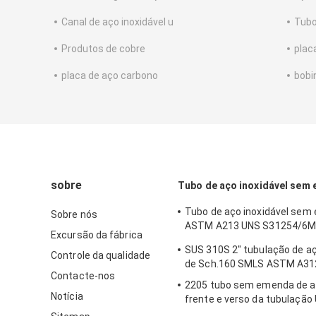
Canal de aço inoxidável u
Tubo
Produtos de cobre
plac
placa de aço carbono
bobi
sobre
Tubo de aço inoxidável sem
Tubo de aço inoxidável se
Sobre nós
ASTM A213 UNS S31254/6M
Excursão da fábrica
254/1,4547/liga 254
SUS 310S 2" tubulação de aç
Controle da qualidade
de Sch.160 SMLS ASTM A3
Contacte-nos
2205 tubo sem emenda de aç
Notícia
frente e verso da tubulaçã
UNS S32205 S322053 de As