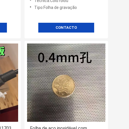
Técnica:Cold rolou
Tipo:Folha de gravação
CONTACTO
S31703
Folha de aço inoxidável com