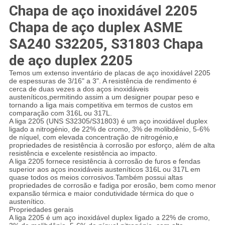
Chapa de aço inoxidável 2205
Chapa de aço duplex ASME
SA240 S32205, S31803 Chapa
de aço duplex 2205
Temos um extenso inventário de placas de aço inoxidável 2205
de espessuras de 3/16" a 3". A resistência de rendimento é
cerca de duas vezes a dos aços inoxidáveis
austeníticos,permitindo assim a um designer poupar peso e
tornando a liga mais competitiva em termos de custos em
comparação com 316L ou 317L.
A liga 2205 (UNS S32305/S31803) é um aço inoxidável duplex
ligado a nitrogénio, de 22% de cromo, 3% de molibdênio, 5-6%
de níquel, com elevada concentração de nitrogénio,e
propriedades de resistência à corrosão por esforço, além de alta
resistência e excelente resistência ao impacto.
A liga 2205 fornece resistência à corrosão de furos e fendas
superior aos aços inoxidáveis austeníticos 316L ou 317L em
quase todos os meios corrosivos.Também possui altas
propriedades de corrosão e fadiga por erosão, bem como menor
expansão térmica e maior condutividade térmica do que o
austenítico.
Propriedades gerais
A liga 2205 é um aço inoxidável duplex ligado a 22% de cromo,