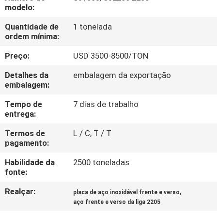
CONTROLE
modelo:
DA
Quantidade de
1 tonelada
ordem mínima:
QUALIDADE
Preço:
USD 3500-8500/TON
CONTACTE-
Detalhes da
embalagem da exportação
NOS
embalagem:
Tempo de
7 dias de trabalho
entrega:
NOTÍCIA
Termos de
L / C, T / T
pagamento:
CASOS
Habilidade da
2500 toneladas
fonte:
COMPANY
Realçar:
,
placa de aço inoxidável frente e verso
NEWS
aço frente e verso da liga 2205