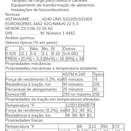
Tanques de carga para navios e camiões
Equipamento de transformação de alimentos
Instalações de biocombustíveis
Normas
ASTM/ASME...........A240 UNS S32205/S31803
EURONORM1.4462 X2CrNiMoN 22.5.3
AFNOR Z3 CrNi 22,05 AZ
DIN........................W. Número 1.4462
Análise química
Valores típicos (% em peso)
C
Cr
Não.
Mo.
N
Outros
0.020
22.1
5.6
3.1
0.18
S=0.001
PREN = [Cr%] = 3,3 [Mo%] = 16 [N%] ≥ 34
Propriedades mecânicas
Propriedades mecânicas à temperatura ambiente
ASTM A 240
Tipico
Força de rendimento 0,2%, ksi
65 minutos.
74
Resistência à tração, ksi
90 minutos.
105
Percentual de alongamento
25 minutos.
30
Dureza HB
293 no máximo.
256
Propriedades de tração em temperaturas elevadas
Temperatura °F
122
212
392
572
Força de rendimento (0,2%), ksi
60
52
45
41
Resistência à tração, ksi
96
90
83
81
Propriedades físicas
Temperatura °F
68
212
392
572