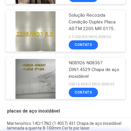
caldeira
Solução Recozida
Condição Duplex Placa
ASTM 2205 MR 0175
6000 X 1500 X 6 Thk
3.5 USD/KG MOQ:300KGS
CONTATO
N08926 N08367
DIN1.4529 Chapa de aço
inoxidável
USD14.45/KG MOQ:500KGS
CONTATO
placas de aço inoxidável
Martensítico 14Cr17Ni2 (1.4057) 431 Chapa de aço inoxidável
laminada a quente 8-100mm Corte por laser