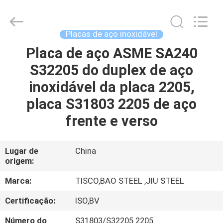
JIANGSU
MITTEL
STEEL
INDUSTRIAL
LIMITED.
Placas de aço inoxidável
All
Rights
Placa de aço ASME SA240
CASA
Reserved.
S32205 do duplex de aço
PRODUTOS
inoxidável da placa 2205,
placa S31803 2205 de aço
SOBRE
frente e verso
NÓS
Lugar de
China
origem:
EXCURSÃO
DA
Marca:
TISCO,BAO STEEL ,JIU STEEL
FÁBRICA
Certificação:
ISO,BV
Número do
S31803/S32205 2205