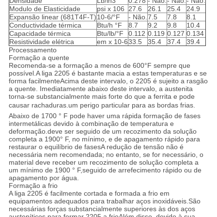
Densidade
Lb/in3
0.278
- Não.
- Não.
- Não.
Modulo de Elasticidade
psi x 106
27.6
26.1
25.4
24.9
Expansão linear (681T4F-T)
10-6/°F
- Não.
7.5
7.8
8.1
Conductividade térmica
Btu/h °F
8.7
9.2
9.8
10.4
Capacidade térmica
Btu/lb/°F
0.112
0.119
0.127
0.134
Resistividade elétrica
em x 10-6
33.5
35.4
37.4
39.4
Processamento
Formação a quente
Recomenda-se a formação a menos de 600°F sempre que
possível.A liga 2205 é bastante macia a estas temperaturas e se
forma facilmenteAcima deste intervalo, o 2205 é sujeito a rasgão
a quente. Imediatamente abaixo deste intervalo, a austenita
torna-se substancialmente mais forte do que a ferrita e pode
causar rachaduras.um perigo particular para as bordas frias.
Abaixo de 1700 ° F pode haver uma rápida formação de fases
intermetálicas devido à combinação de temperatura e
deformação.deve ser seguido de um recozimento da solução
completa a 1900° F, no mínimo, e de apagamento rápido para
restaurar o equilíbrio de fasesA redução de tensão não é
necessária nem recomendada; no entanto, se for necessário, o
material deve receber um recozimento de solução completa a
um mínimo de 1900 ° F,seguido de arrefecimento rápido ou de
apagamento por água.
Formação a frio
A liga 2205 é facilmente cortada e formada a frio em
equipamentos adequados para trabalhar aços inoxidáveis.São
necessárias forças substancialmente superiores às dos aços
austeníticos para formar 2205 a frioAlém disso, devido à sua