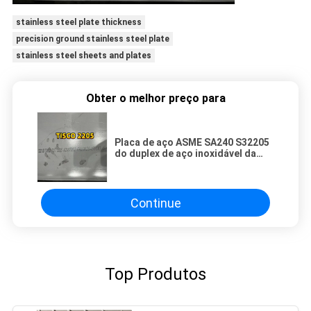
stainless steel plate thickness
precision ground stainless steel plate
stainless steel sheets and plates
Obter o melhor preço para
Placa de aço ASME SA240 S32205
do duplex de aço inoxidável da
placa 2205, placa S31803 2205 de
aço frente e verso
Continue
Top Produtos