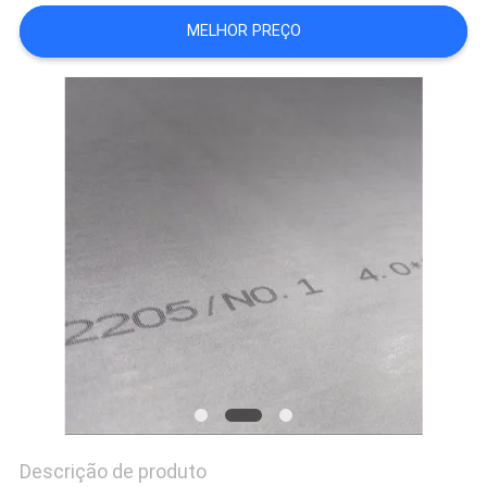
MAPA
MELHOR PREÇO
DO
SITE
PRIVACY
POLICY
Descrição de produto