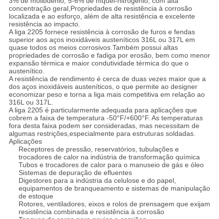
3% de molibdênio, 5-6% de níquel-nitrogénio, com alta
concentração geral,Propriedades de resistência à corrosão
localizada e ao esforço, além de alta resistência e excelente
resistência ao impacto.
A liga 2205 fornece resistência à corrosão de furos e fendas
superior aos aços inoxidáveis austeníticos 316L ou 317L em
quase todos os meios corrosivos.Também possui altas
propriedades de corrosão e fadiga por erosão, bem como menor
expansão térmica e maior condutividade térmica do que o
austenítico.
A resistência de rendimento é cerca de duas vezes maior que a
dos aços inoxidáveis austeníticos, o que permite ao designer
economizar peso e torna a liga mais competitiva em relação ao
316L ou 317L.
A liga 2205 é particularmente adequada para aplicações que
cobrem a faixa de temperatura -50°F/+600°F. As temperaturas
fora desta faixa podem ser consideradas, mas necessitam de
algumas restrições,especialmente para estruturas soldadas.
Aplicações
Receptores de pressão, reservatórios, tubulações e
trocadores de calor na indústria de transformação química
Tubos e trocadores de calor para o manuseio de gás e óleo
Sistemas de depuração de efluentes
Digestores para a indústria da celulose e do papel,
equipamentos de branqueamento e sistemas de manipulação
de estoque
Rotores, ventiladores, eixos e rolos de prensagem que exijam
resistência combinada e resistência à corrosão