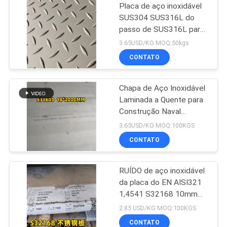
Placa de aço inoxidável
SUS304 SUS316L do
passo de SUS316L para
o revestimento
3.65USD/KG MOQ:50kgs
CONTATO
Chapa de Aço Inoxidável
Laminada a Quente para
Construção Naval
Marítima
3.65USD/KG MOQ:100KGS
CONTATO
RUÍDO de aço inoxidável
da placa do EN AISI321
1,4541 S32168 10mm
laminado a alta
2.85 USD/KG MOQ:100KGS
temperatura para a
CONTATO