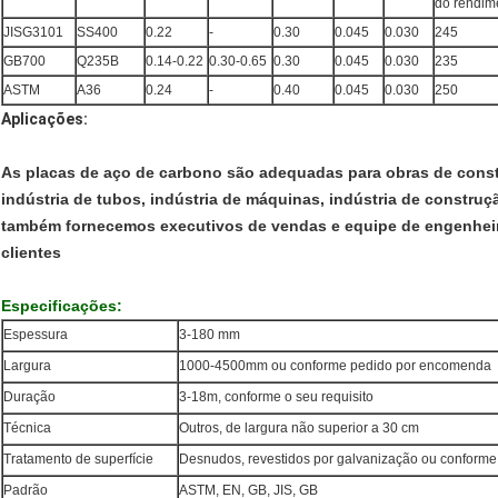
do rendim
JISG3101
SS400
0.22
-
0.30
0.045
0.030
245
GB700
Q235B
0.14-0.22
0.30-0.65
0.30
0.045
0.030
235
ASTM
A36
0.24
-
0.40
0.045
0.030
250
Aplicações:
As placas de aço de carbono são adequadas para obras de constr
indústria de tubos, indústria de máquinas, indústria de construç
também fornecemos executivos de vendas e equipe de engenheir
clientes
Especificações:
Espessura
3-180 mm
Largura
1000-4500mm ou conforme pedido por encomenda
Duração
3-18m, conforme o seu requisito
Técnica
Outros, de largura não superior a 30 cm
Tratamento de superfície
Desnudos, revestidos por galvanização ou conforme 
Padrão
ASTM, EN, GB, JIS, GB