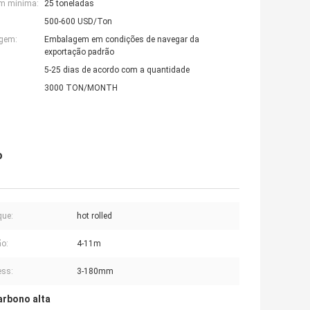
em mínima:
25 toneladas
500-600 USD/Ton
agem:
Embalagem em condições de navegar da
exportação padrão
5-25 dias de acordo com a quantidade
3000 TON/MONTH
o
que:
hot rolled
o:
4-11m
ess:
3-180mm
arbono alta