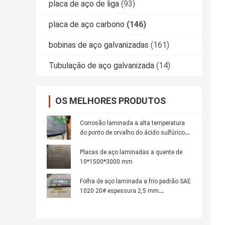
placa de aço de liga
(93)
placa de aço carbono
(146)
bobinas de aço galvanizadas
(161)
Tubulação de aço galvanizada
(14)
OS MELHORES PRODUTOS
Corrosão laminada a alta temperatura
do ponto de orvalho do ácido sulfúrico
da placa de aço de Corten da placa de
aço do ND da categoria 09CrCuSb da
Placas de aço laminadas a quente de
placa EN10025-2
10*1500*3000 mm
Folha de aço laminada a frio padrão SAE
1020 20# espessura 2,5 mm
1250*2500mm