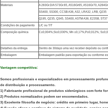
Materiais
A 283Gr.D/A 573Gr.65, A516Gr65, A516Gr70, A284Gr
SS400, SS300, CCSB A36, A32, LRA32, LRB, Q235
Q195, Q235, Q345, SS400, ASTM A36, E235B, ST37
Condições de pagamento
L/C ou T/T
Composição química
C≤0,004%;Si≤0,030%; Mn ≤0,17%;P≤0,012%; S≤0,0
Detalhes da entrega
Dentro de 30days uma vez receber depósito ou confi
Embalagem
Embalagem padrão para exportação ou conforme ex
Vantagem competitiva:
Somos profissionais e especializados em processamento profund
de distribuição e processamento.
1) Fabricante profissional de produtos siderúrgicos com forte for
2) Produtos normalizados podem ser encomendados.
3) Excelente filosofia de negócio: crédito em primeiro lugar, hon