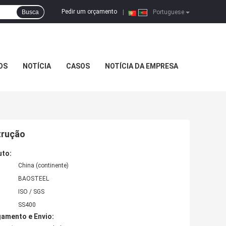
Pedir um orçamento
Busca
|
Portuguese
OS
NOTÍCIA
CASOS
NOTÍCIA DA EMPRESA
trução
uto:
China (continente)
BAOSTEEL
ISO / SGS
SS400
amento e Envio: