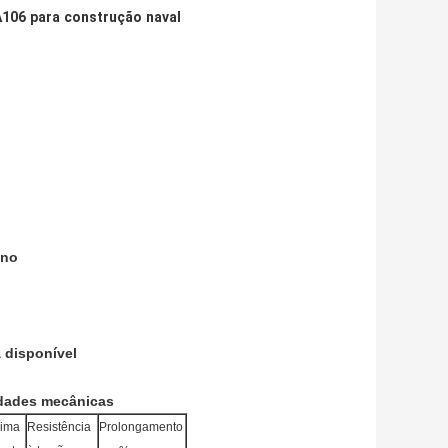
A106 para construção naval
ono
 disponível
dades mecânicas
xima
Resistência
Prolongamento