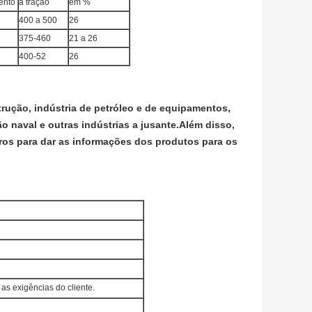
ento
à tração
em %
400 a 500
26
375-460
21 a 26
400-52
26
ução, indústria de petróleo e de equipamentos,
ão naval e outras indústrias a jusante.Além disso,
os para dar as informações dos produtos para os
as exigências do cliente.