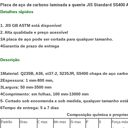
Placa de aço de carbono laminada a quente JIS Standard SS400 
Detalhes rápidos
1. JIS GB ASTM está disponível
2. Alta qualidade e preço acessível
3A placa de aço pode ser cortada para qualquer tamanho.
4Garantia de prazo de entrega
Descrição
1Material: Q235B, A36, st37-2, S235JR, SS400 chapa de aço carb
2Espessura: 1 mm-800 mm,
3Largura: 50 mm-3500 mm
4Comprimento: em folhas, 100 mm-13000 mm
5- Cortado sob encomenda e sob medida, qualquer tamanho está
6Tempo de entrega: 5 a 7 dias
Composição química e proprie
Padrão
Grau
C max
Mn max
Si max
P
S
Força má