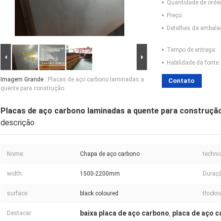
Quantidade de ord
Preço:
Detalhes da embal
Tempo de entrega:
Habilidade da fonte:
Imagem Grande :
Placas de aço carbono laminadas a
Contato
quente para construção
Placas de aço carbono laminadas a quente para construçã
descrição
Nome:
Chapa de aço carbono
techni
width:
1500-2200mm
Duraçã
surface:
black coloured
thickn
baixa placa de aço carbono
placa de aço c
Destacar:
,