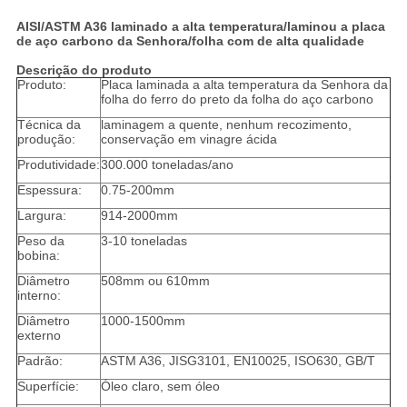
AISI/ASTM A36 laminado a alta temperatura/laminou a placa
de aço carbono da Senhora/folha com de alta qualidade
Descrição do produto
Produto:
Placa laminada a alta temperatura da Senhora da
folha do ferro do preto da folha do aço carbono
Técnica da
laminagem a quente, nenhum recozimento,
produção:
conservação em vinagre ácida
Produtividade:
300.000 toneladas/ano
Espessura:
0.75-200mm
Largura:
914-2000mm
Peso da
3-10 toneladas
bobina:
Diâmetro
508mm ou 610mm
interno:
Diâmetro
1000-1500mm
externo
Padrão:
ASTM A36, JISG3101, EN10025, ISO630, GB/T
Superfície:
Óleo claro, sem óleo