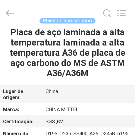
JIANGSU
MITTEL
STEEL
INDUSTRIAL
LIMITED.
Placa de aço carbono
All
Rights
Placa de aço laminada a alta
CASA
Reserved.
temperatura laminada a alta
PRODUTOS
temperatura A36 de placa de
aço carbono do MS de ASTM
SOBRE
A36/A36M
NÓS
Lugar de
China
origem:
EXCURSÃO
DA
Marca:
CHINA MITTEL
FÁBRICA
Certificação:
SGS ,BV
Número do
Q195, Q235, SS400, A36, Q345B, q195,