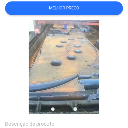
MAPA
MELHOR PREÇO
DO
SITE
PRIVACY
POLICY
Descrição de produto