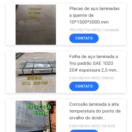
Placas de aço laminadas
a quente de
10*1500*3000 mm
785 USD/Ton MOQ:1 tonelada
CONTATO
Folha de aço laminada a
frio padrão SAE 1020
20# espessura 2,5 mm
1250*2500mm
0.65 USD/KG MOQ:100KGS
CONTATO
Corrosão laminada a alta
temperatura do ponto de
orvalho do ácido
sulfúrico da placa de aço
0.65 USD/KG MOQ:100 KGS
de Corten da placa de