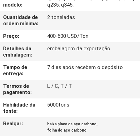
CONTROLE
modelo:
q235, q345,
DA
Quantidade de
2 toneladas
ordem mínima:
QUALIDADE
Preço:
400-600 USD/Ton
CONTACTE-
Detalhes da
embalagem da exportação
NOS
embalagem:
Tempo de
7 dias após recebem o depósito
entrega:
NOTÍCIA
Termos de
L / C, T / T
pagamento:
CASOS
Habilidade da
5000tons
fonte:
COMPANY
Realçar:
,
baixa placa de aço carbono
NEWS
folha do aço carbono