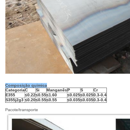
Composição quimica
Categoria
C
Si
Manganês
P
S
Cr
E355
≤0.22
≤0.55
≤1.60
≤0.025
≤0.025
0.3-0.4
S355j2g3
≤0.20
≤0.55
≤0.55
≤0.035
≤0.035
0.3-0.4
Pacote/transporte