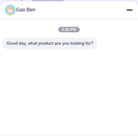
em carbono 35*2500*10000mm
Gao Ben
Placa de aço carbono laminada a quente de qualidade S45C
45# SAE1045 Aisi 1045 10 - 200 mm
6:26 PM
Chapa de aço laminada a frio ASTM SAE1045 Padrão 45#
Espessura 3 mm 1250*2500mm
Good day, what product are you looking for?
Categorias populares
Todos
Chapa De Aço 
Placas De Aço 
Inoxidável
Inoxidável
Bobinas De Aço 
Aço Inoxidável 
Inoxidável
Plano Bar
Aço Inox Redondo 
Liga De Hastelloy
Bar
Barra De Ângulo Do 
Aço Ronda Bar
Aço Inoxidável