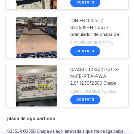
CONTATO
aço do ND da categoria
09CrCuSb da placa
EN10025-2
DIN EN10025-2
S355J2+N 1.0577
Granulador de chapa de
aço superior
0.75 USD/KG MOQ:500 kg
12*1524*6096mm
CONTATO
Q/ASB 312-2021-St12-
m-FB-PT.A-PW.A
2.0*1250*2500 Chapa de
aço laminada a frio
USD0.75/KG MOQ:100 KGS
CONTATO
placa de aço carbono
S355JR Q355B Chapa de aço laminada a quente de liga baixa