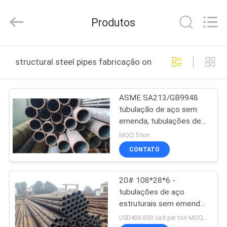
JIANGSU
MITTEL
STEEL
Produtos
INDUSTRIAL
LIMITED.
All
Rights
CASA
Reserved.
structural steel pipes fabricação online
PRODUTOS
ASME SA213/GB9948
tubulação de aço sem
SOBRE
emenda, tubulações de
NÓS
aço estruturais
MOQ:5 ton
CONTATO
EXCURSÃO
20# 108*28*6 -
DA
tubulações de aço
FÁBRICA
estruturais sem emenda
de tubulação ASTM do
USD400-800 usd per ton MOQ:1 ton