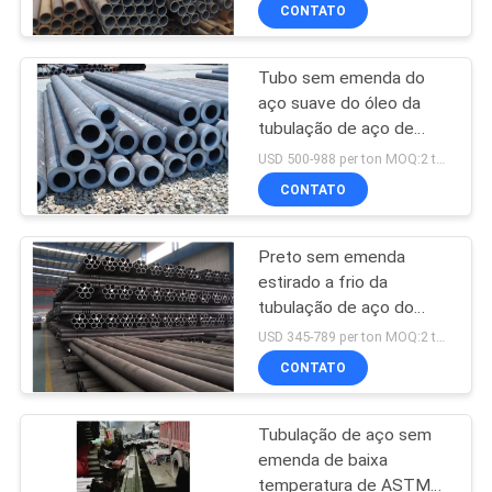
aço carbono de 12m
CONTROLE
CONTATO
DA
Tubo sem emenda do
QUALIDADE
aço suave do óleo da
tubulação de aço de
CONTACTE-
grande diâmetro da
USD 500-988 per ton MOQ:2 toneladas
tubulação de aço 3PE do
NOS
CONTATO
API 5l x65
Preto sem emenda
NOTÍCIA
estirado a frio da
tubulação de aço do
CASOS
RUÍDO 2391 ST35 Nbk
USD 345-789 per ton MOQ:2 toneladas
recozido
CONTATO
COMPANY
Tubulação de aço sem
NEWS
emenda de baixa
temperatura de ASTM