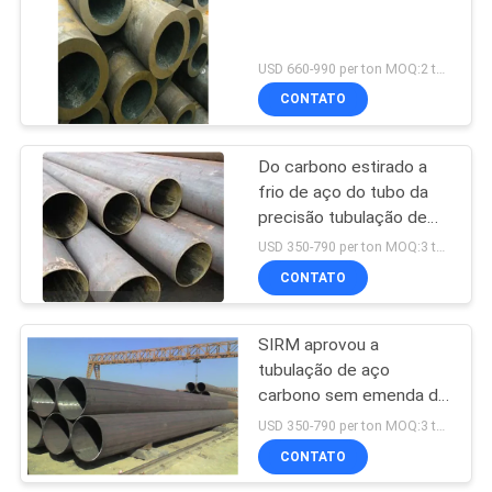
USD 660-990 per ton MOQ:2 toneladas
CONTATO
Do carbono estirado a
frio de aço do tubo da
precisão tubulação de
aço sem emenda
USD 350-790 per ton MOQ:3 toneladas
DIN2391 St35 St45
CONTATO
St37.0
SIRM aprovou a
tubulação de aço
carbono sem emenda de
30 polegadas com
USD 350-790 per ton MOQ:3 toneladas
diferente
CONTATO