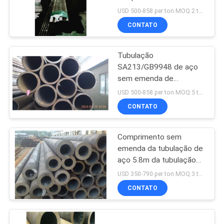
MAPA
A-333 A333 Gr6
USD 500-858 per ton MOQ:2 toneladas
Gr6/tubo
DO
CONTATO
SITE
Tubulação
SA213/GB9948 de aço
PRIVACY
sem emenda de
ASME/tubo para o
POLICY
USD 500-858 per ton MOQ:5 ton
equipamento de
CONTATO
rachamento do petróleo
Comprimento sem
emenda da tubulação de
aço 5.8m da tubulação
Q235B Q195B 60*3mm
USD 350-790 per ton MOQ:3 toneladas
da solda de ERW
CONTATO