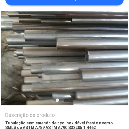
MAPA
DO
SITE
PRIVACY
POLICY
Descrição de produto
Tubulação sem emenda de aço inoxidável frente e verso
SMLS de ASTM A789 ASTM A790 S32205 1,4462