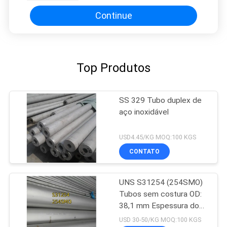
Continue
Top Produtos
SS 329 Tubo duplex de
aço inoxidável
USD4.45/KG MOQ:100 KGS
CONTATO
UNS S31254 (254SMO)
Tubos sem costura OD:
38,1 mm Espessura do
tubo: 3 mm Comprimento
USD 30-50/KG MOQ:100 KGS