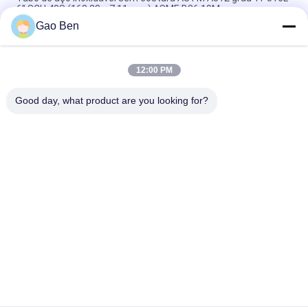
6" SCH 40S (168,28 × 7,11 mm) ASME B36.19M
Gao Ben
N10276 Tubo Hastelloy C-276 Astm 494 Tubo Sem Costura
Hastelloy C-276 Liga Hastelloy C-276 Tubo
12:00 PM
Tubulação sem costura estirada a frio de tubo de aço
inoxidável DIN1.4057 SUS431 431
Good day, what product are you looking for?
Categorias populares
Todos
Chapa De Aço 
Placas De Aço 
Inoxidável
Inoxidável
Bobinas De Aço 
Aço Inoxidável 
Inoxidável
Plano Bar
Aço Inox Redondo 
Liga De Hastelloy
Bar
Barra De Ângulo Do 
Aço Ronda Bar
Aço Inoxidável