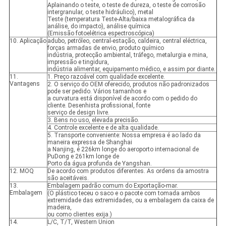
Aplainando o teste, o teste de dureza, o teste de corrosão
intergranular, o teste hidráulico), metal
Teste (temperatura Teste-Alta/baixa metalográfica da
análise, do impacto), análise química
(Emissão fotoelétrica espectroscópica)
10. Aplicação
adubo, petróleo, central-estação, caldeira, central eléctrica,
forças armadas de envio, produto químico
indústria, protecção ambiental, tráfego, metalurgia e mina,
impressão e tingidura,
indústria alimentar, equipamento médico, e assim por diante.
11.
1. Preço razoável com qualidade excelente.
Vantagens
2. O serviço do OEM oferecido, produtos não padronizados
pode ser pedido. Vários tamanhos e
a curvatura está disponível de acordo com o pedido do
cliente. Desenhista profissional, fonte
serviço de design livre.
3. Bens no uso, elevada precisão.
4. Controle excelente e de alta qualidade.
5. Transporte conveniente: Nossa empresa é ao lado da
maneira expressa de Shanghai
a Nanjing, é 226km longe do aeroporto internacional de
PuDong e 261km longe de
Porto da água profunda de Yangshan.
12. MOQ
De acordo com produtos diferentes. As ordens da amostra
são aceitáveis.
13.
Embalagem padrão comum do Exportação-mar.
Embalagem
(O plástico teceu o saco e o pacote com tomada ambos
extremidade das extremidades, ou a embalagem da caixa de
madeira,
ou como clientes exija.)
14.
L/C, T/T, Western Union