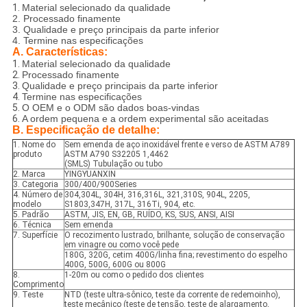
1.
Material selecionado da qualidade
2. Processado finamente
3. Qualidade e preço principais da parte inferior
4. Termine nas especificações
A. Características:
1.
Material selecionado da qualidade
2.
Processado finamente
3.
Qualidade e preço principais da parte inferior
4.
Termine nas especificações
5.
O OEM e o ODM são dados boas-vindas
6.
A ordem pequena e a ordem experimental são aceitadas
B. Especificação de detalhe:
1. Nome do
Sem emenda de aço inoxidável frente e verso de ASTM A789
produto
ASTM A790 S32205 1,4462
(SMLS) Tubulação ou tubo
2. Marca
YINGYUANXIN
3. Categoria
300/400/900Series
4. Número de
304,304L, 304H, 316,316L, 321,310S, 904L, 2205,
modelo
S1803,347H, 317L, 316Ti, 904, etc.
5. Padrão
ASTM, JIS, EN, GB, RUÍDO, KS, SUS, ANSI, AISI
6. Técnica
Sem emenda
7. Superfície
O recozimento lustrado, brilhante, solução de conservação
em vinagre ou como você pede
180G, 320G, cetim 400G/linha fina; revestimento do espelho
400G, 500G, 600G ou 800G
8.
1-20m ou como o pedido dos clientes
Comprimento
9. Teste
NTD (teste ultra-sônico, teste da corrente de redemoinho),
teste mecânico (teste de tensão, teste de alargamento,