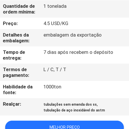
CONTROLE
Quantidade de
1 tonelada
ordem mínima:
DA
QUALIDADE
Preço:
4.5 USD/KG
Detalhes da
embalagem da exportação
CONTACTE-
embalagem:
NOS
Tempo de
7 dias após recebem o depósito
entrega:
NOTÍCIA
Termos de
L / C, T / T
pagamento:
Habilidade da
1000ton
CASOS
fonte:
Realçar:
,
tubulações sem emenda dos ss
COMPANY
tubulação de aço inoxidável do astm
NEWS
MELHOR PREÇO