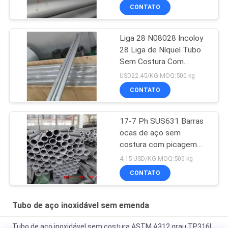
6M
CONTATO
Liga 28 N08028 Incoloy
28 Liga de Níquel Tubo
Sem Costura Com
Certificado EN10204 3.1
USD22.45/KG MOQ:500 kg
CONTATO
17-7 Ph SUS631 Barras
ocas de aço sem
costura com picagem
por recozimento
4.15 USD/KG MOQ:500 kg
CONTATO
Tubo de aço inoxidável sem emenda
Tubo de aço inoxidável sem costura ASTM A312 grau TP316L