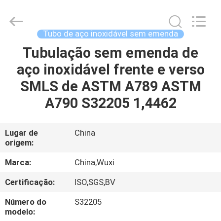
JIANGSU
MITTEL
STEEL
INDUSTRIAL
LIMITED.
Tubo de aço inoxidável sem emenda
All
Rights
Tubulação sem emenda de
CASA
Reserved.
aço inoxidável frente e verso
PRODUTOS
SMLS de ASTM A789 ASTM
A790 S32205 1,4462
SOBRE
NÓS
Lugar de
China
origem:
EXCURSÃO
Marca:
China,Wuxi
DA
Certificação:
ISO,SGS,BV
FÁBRICA
Número do
S32205
modelo: