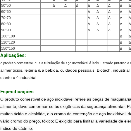
50*50
Δ
Δ
Δ
Δ
Δ
Δ
Δ
Δ
60*60
Δ
Δ
Δ
Δ
Δ
70*70
Δ
Δ
Δ
Δ
Δ
80*80
Δ
Δ
Δ
Δ
Δ
90*90
Δ
Δ
Δ
Δ
Δ
100*100
Δ
Δ
120*120
Δ
Δ
150*150
Δ
Δ
Aplicações:
o produto comestível que a tubulação de aço inoxidável é lado lustrado (interno e 
alimentícios, leiteria & a bebida, cuidados pessoais, Biotech, industria
diante o ^ industrial
Especificações
O produto comestível de aço inoxidável refere as peças de maquinari
alimento, deve conformar-se às exigências da segurança alimentar. P
muitos ácido e alcalóide, e o cromo de contenção de aço inoxidável, d
vário cromo do preço, tóxico; E exigido para limitar a variedade de e
índice do cádmio.