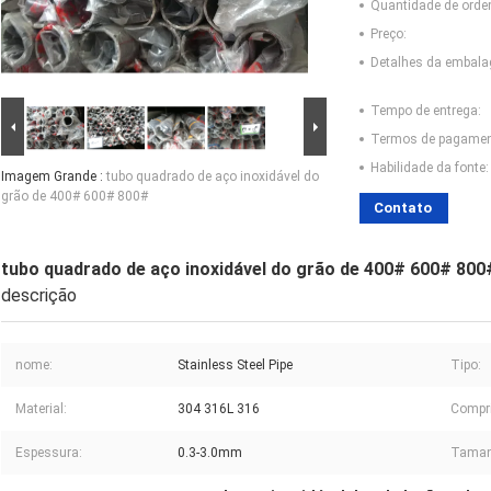
Quantidade de ord
Preço:
Detalhes da embal
Tempo de entrega:
Termos de pagamen
Habilidade da fonte:
Imagem Grande :
tubo quadrado de aço inoxidável do
grão de 400# 600# 800#
Contato
tubo quadrado de aço inoxidável do grão de 400# 600# 800
descrição
nome:
Stainless Steel Pipe
Tipo:
Material:
304 316L 316
Compr
Espessura:
0.3-3.0mm
Taman