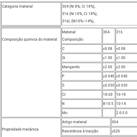
Categoria material
304 (Ni 8%, Cr 18%),
316 (Ni 10%, Cr 18%),
316L (Ni10%~14%),
Material
304
316
Composição quimica do material
Composição
C
≤0.08
≤0.08
Si
≤1.00
≤1.00
Manganês
≤2.00
≤2.00
P
≤0.045
≤0.045
S
≤0.030
≤0.030
Cr
18-20
16-18
N
8-10.5
10-14
Mo
2.0-3.0
Artigo material
304
Propriedade mecânica
Resistência à tracção
≥520