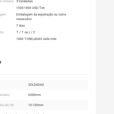
em mínima:
3 toneladas
1500-1800 USD/Ton
agem:
Embalagem da exportação ou como
necessário
7 dias
to:
T / T ou L / C
1800 TONELADAS cada mês
#
SOLDADAS
imento:
6000mm
ho do Od:
10-100mm