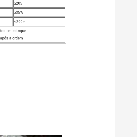
≥205
≥35%
<200>
ados em estoque.
s após a ordem