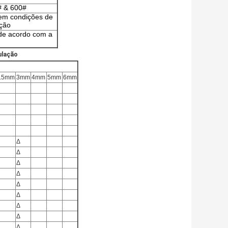
0# & 600#
em condições de
ção
de acordo com a
ulação
.5mm
3mm
4mm
5mm
6mm
Δ
Δ
Δ
Δ
Δ
Δ
Δ
Δ
Δ