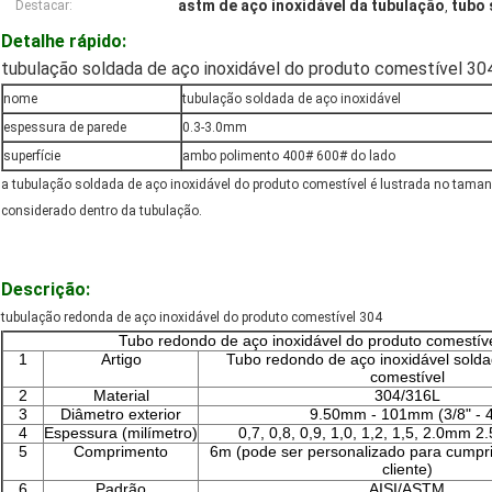
astm de aço inoxidável da tubulação
tubo 
Destacar:
,
Detalhe rápido:
tubulação soldada de aço inoxidável do produto comestível 30
nome
tubulação soldada de aço inoxidável
espessura de parede
0.3-3.0mm
superfície
ambo polimento 400# 600# do lado
a tubulação soldada de aço inoxidável do produto comestível é lustrada no tamanho
considerado dentro da tubulação.
Descrição:
tubulação redonda de aço inoxidável do produto comestível 304
Tubo redondo de aço inoxidável do produto comestív
1
Artigo
Tubo redondo de aço inoxidável solda
comestível
2
Material
304/316L
3
Diâmetro exterior
9.50mm - 101mm (3/8" - 4
4
Espessura (milímetro)
0,7, 0,8, 0,9, 1,0, 1,2, 1,5, 2.0mm
5
Comprimento
6m (pode ser personalizado para cumpri
cliente)
6
Padrão
AISI/ASTM