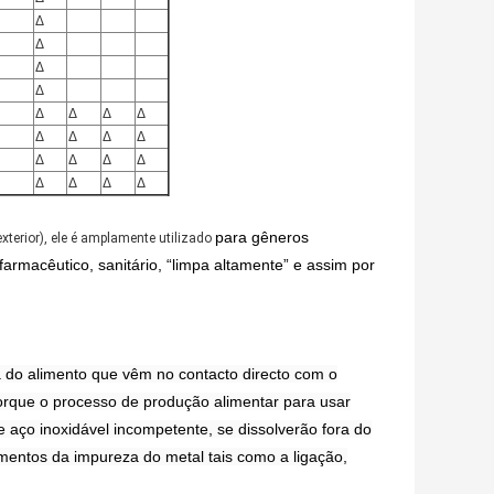
Δ
Δ
Δ
Δ
Δ
Δ
Δ
Δ
Δ
Δ
Δ
Δ
Δ
Δ
Δ
Δ
Δ
Δ
Δ
Δ
para gêneros
exterior), ele é amplamente utilizado
l farmacêutico, sanitário, “limpa altamente” e assim por
a do alimento que vêm no contacto directo com o
orque o processo de produção alimentar para usar
e aço inoxidável incompetente, se dissolverão fora do
lementos da impureza do metal tais como a ligação,