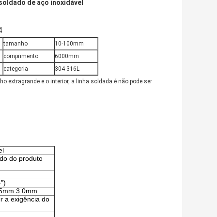
soldado de aço inoxidável
4
tamanho
10-100mm
comprimento
6000mm
categoria
304 316L
 extragrande e o interior, a linha soldada é não pode ser
el
do do produto
")
 2.5mm 3.0mm
r a exigência do