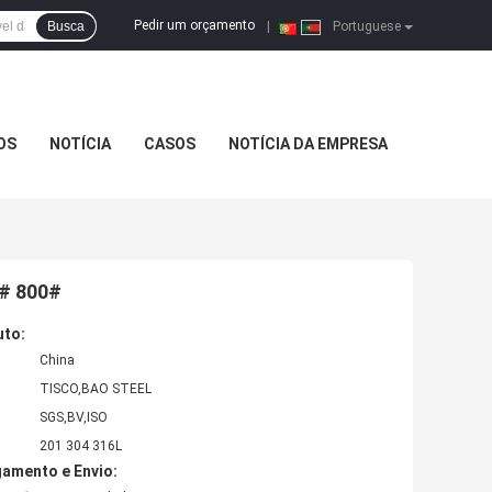
Pedir um orçamento
Busca
|
Portuguese
OS
NOTÍCIA
CASOS
NOTÍCIA DA EMPRESA
0# 800#
uto:
China
TISCO,BAO STEEL
SGS,BV,ISO
201 304 316L
amento e Envio: