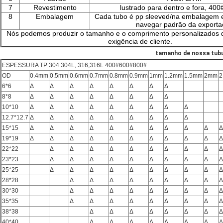
7
Revestimento
lustrado para dentro e fora, 40
8
Embalagem
Cada tubo é pp sleeved/na embalagem 
navegar padrão da exporta
Nós podemos produzir o tamanho e o comprimento personalizados 
exigência de cliente.
tamanho de nossa tub
ESPESSURA TP 304 304L, 316,316L 400#600#800#
OD
0.4mm
0.5mm
0.6mm
0.7mm
0.8mm
0.9mm
1mm
1.2mm
1.5mm
2mm
2
6*6
Δ
Δ
Δ
Δ
Δ
Δ
Δ
Δ
8*8
Δ
Δ
Δ
Δ
Δ
Δ
Δ
Δ
10*10
Δ
Δ
Δ
Δ
Δ
Δ
Δ
Δ
Δ
12.7*12.7
Δ
Δ
Δ
Δ
Δ
Δ
Δ
Δ
Δ
15*15
Δ
Δ
Δ
Δ
Δ
Δ
Δ
Δ
Δ
Δ
Δ
19*19
Δ
Δ
Δ
Δ
Δ
Δ
Δ
Δ
Δ
Δ
Δ
22*22
Δ
Δ
Δ
Δ
Δ
Δ
Δ
Δ
Δ
Δ
23*23
Δ
Δ
Δ
Δ
Δ
Δ
Δ
Δ
Δ
Δ
25*25
Δ
Δ
Δ
Δ
Δ
Δ
Δ
Δ
Δ
Δ
28*28
Δ
Δ
Δ
Δ
Δ
Δ
Δ
Δ
Δ
30*30
Δ
Δ
Δ
Δ
Δ
Δ
Δ
Δ
Δ
35*35
Δ
Δ
Δ
Δ
Δ
Δ
Δ
Δ
Δ
38*38
Δ
Δ
Δ
Δ
Δ
Δ
Δ
Δ
40*40
Δ
Δ
Δ
Δ
Δ
Δ
Δ
Δ