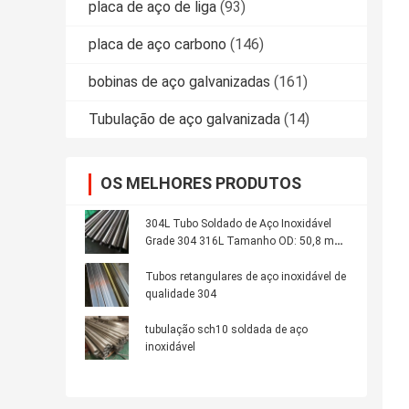
placa de aço de liga
(93)
placa de aço carbono
(146)
bobinas de aço galvanizadas
(161)
Tubulação de aço galvanizada
(14)
OS MELHORES PRODUTOS
304L Tubo Soldado de Aço Inoxidável
Grade 304 316L Tamanho OD: 50,8 mm
Espessura: 1,2 mm Comprimento: 6000
mm
Tubos retangulares de aço inoxidável de
qualidade 304
tubulação sch10 soldada de aço
inoxidável