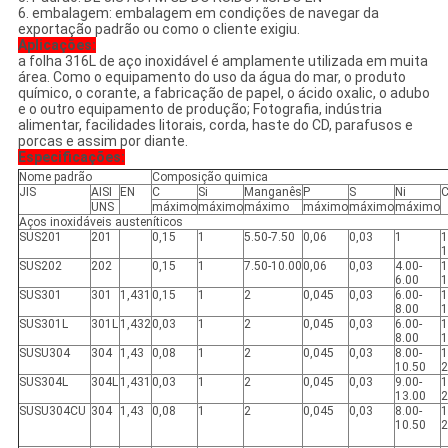
6. embalagem: embalagem em condições de navegar da
exportação padrão ou como o cliente exigiu.
Aplicações:
a folha 316L de aço inoxidável é amplamente utilizada em muita
área. Como o equipamento do uso da água do mar, o produto
químico, o corante, a fabricação de papel, o ácido oxalic, o adubo
e o outro equipamento de produção; Fotografia, indústria
alimentar, facilidades litorais, corda, haste do CD, parafusos e
porcas e assim por diante.
Especificações:
Nome padrão
Composição quimica
JIS
AISI
EN
C
Si
Manganês
P
S
Ni
C
UNS
máximo
máximo
máximo
máximo
máximo
máximo
Aços inoxidáveis austeníticos
SUS201
201
0,15
1
5.50-7.50
0,06
0,03
1
1
1
SUS202
202
0,15
1
7.50-10.00
0,06
0,03
4.00-
1
6.00
1
SUS301
301
1,431
0,15
1
2
0,045
0,03
6.00-
1
8.00
1
SUS301L
301L
1,432
0,03
1
2
0,045
0,03
6.00-
1
8.00
1
SUSU304
304
1,43
0,08
1
2
0,045
0,03
8.00-
1
10.50
2
SUS304L
304L
1,431
0,03
1
2
0,045
0,03
9.00-
1
13.00
2
SUSU304CU
304
1,43
0,08
1
2
0,045
0,03
8.00-
1
10.50
2