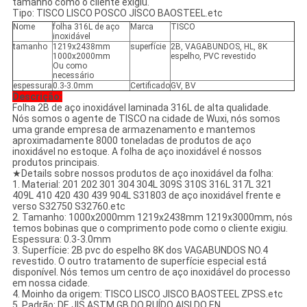
tamanho como o cliente exigiu.
Tipo: TISCO LISCO POSCO JISCO BAOSTEEL.etc
Nome
folha 316L de aço
Marca
TISCO
inoxidável
tamanho
1219x2438mm
superfície
2B, VAGABUNDOS, HL, 8K
1000x2000mm
espelho, PVC revestido
Ou como
necessário
espessura
0.3-3.0mm
Certificado
GV, BV
Descrição:
Folha 2B de aço inoxidável laminada 316L de alta qualidade.
Nós somos o agente de TISCO na cidade de Wuxi, nós somos
uma grande empresa de armazenamento e mantemos
aproximadamente 8000 toneladas de produtos de aço
inoxidável no estoque. A folha de aço inoxidável é nossos
produtos principais.
★Details sobre nossos produtos de aço inoxidável da folha:
1. Material: 201 202 301 304 304L 309S 310S 316L 317L 321
409L 410 420 430 439 904L S31803 de aço inoxidável frente e
verso S32750 S32760.etc
2. Tamanho: 1000x2000mm 1219x2438mm 1219x3000mm, nós
temos bobinas que o comprimento pode como o cliente exigiu.
Espessura: 0.3-3.0mm
3. Superfície: 2B pvc do espelho 8K dos VAGABUNDOS NO.4
revestido. O outro tratamento de superfície especial está
disponível. Nós temos um centro de aço inoxidável do processo
em nossa cidade.
4. Moinho da origem: TISCO LISCO JISCO BAOSTEEL ZPSS.etc
5. Padrão: DE JIS ASTM GB DO RUÍDO AISI DO EN