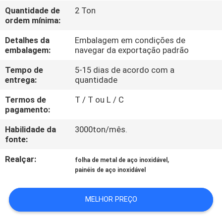
CONTROLE
Quantidade de
2 Ton
ordem mínima:
DA
QUALIDADE
Detalhes da
Embalagem em condições de
embalagem:
navegar da exportação padrão
CONTACTE-
Tempo de
5-15 dias de acordo com a
entrega:
quantidade
NOS
Termos de
T / T ou L / C
pagamento:
NOTÍCIA
Habilidade da
3000ton/mês.
fonte:
CASOS
Realçar:
,
folha de metal de aço inoxidável
painéis de aço inoxidável
COMPANY
NEWS
MELHOR PREÇO