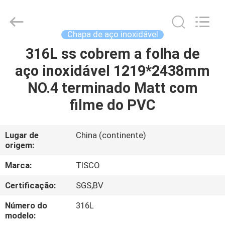
JIANGSU
MITTEL
STEEL
INDUSTRIAL
LIMITED.
Chapa de aço inoxidável
All
Rights
316L ss cobrem a folha de
CASA
Reserved.
aço inoxidável 1219*2438mm
PRODUTOS
NO.4 terminado Matt com
filme do PVC
SOBRE
NÓS
Lugar de
China (continente)
origem:
EXCURSÃO
Marca:
TISCO
DA
Certificação:
SGS,BV
FÁBRICA
Número do
316L
modelo: