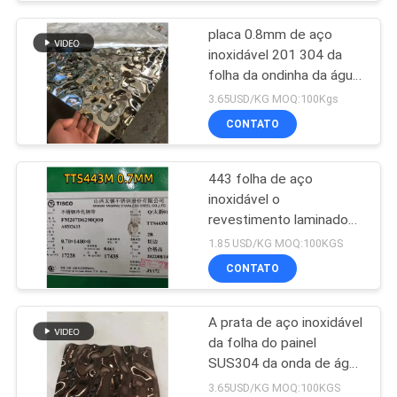
placa 0.8mm de aço
inoxidável 201 304 da
folha da ondinha da água
de 1220x2440mm
3.65USD/KG MOQ:100Kgs
CONTATO
443 folha de aço
inoxidável o
revestimento laminado
SUS443 escova a folha
1.85 USD/KG MOQ:100KGS
de Inox do revestimento
CONTATO
A prata de aço inoxidável
da folha do painel
SUS304 da onda de água
da decoração lustrou
3.65USD/KG MOQ:100KGS