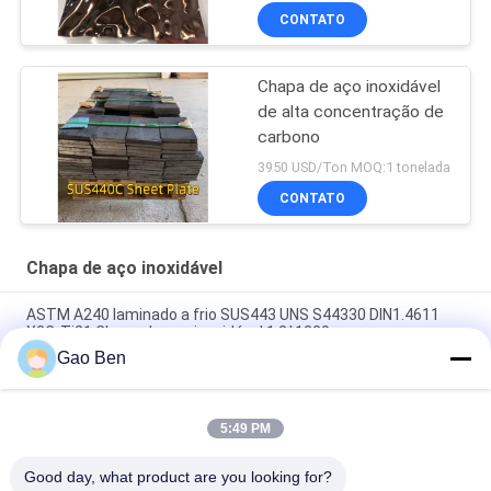
CONTATO
Chapa de aço inoxidável
de alta concentração de
carbono
3950 USD/Ton MOQ:1 tonelada
CONTATO
Chapa de aço inoxidável
ASTM A240 laminado a frio SUS443 UNS S44330 DIN1.4611
X2CrTi21 Chapa de aço inoxidável 1.2*1220mm
Gao Ben
Chapa de Aço Inoxidável Laminada a Frio ASTM A240 AISI 309S
X12CrNi23-13 1.5*1219*2438MM Superfície 2B
5:49 PM
Chapa de aço inoxidável laminada a frio ASTM AISI 309S
S30908 / EN 1.4833 2.5*1000*2000MM
Good day, what product are you looking for?