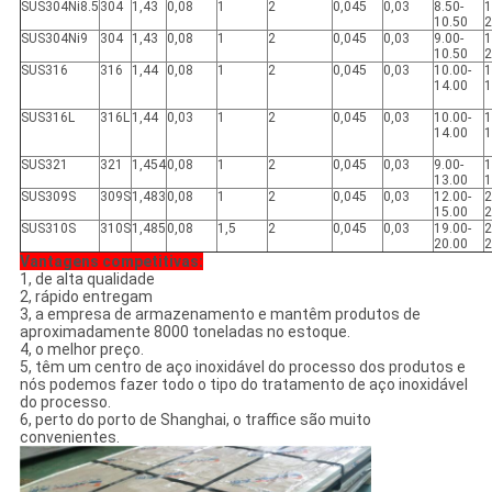
SUS304Ni8.5
304
1,43
0,08
1
2
0,045
0,03
8.50-
1
10.50
2
SUS304Ni9
304
1,43
0,08
1
2
0,045
0,03
9.00-
1
10.50
2
SUS316
316
1,44
0,08
1
2
0,045
0,03
10.00-
1
14.00
1
SUS316L
316L
1,44
0,03
1
2
0,045
0,03
10.00-
1
14.00
1
SUS321
321
1,454
0,08
1
2
0,045
0,03
9.00-
1
13.00
1
SUS309S
309S
1,483
0,08
1
2
0,045
0,03
12.00-
2
15.00
2
SUS310S
310S
1,485
0,08
1,5
2
0,045
0,03
19.00-
2
20.00
2
Vantagens competitivas:
1, de alta qualidade
2, rápido entregam
3, a empresa de armazenamento e mantêm produtos de
aproximadamente 8000 toneladas no estoque.
4, o melhor preço.
5, têm um centro de aço inoxidável do processo dos produtos e
nós podemos fazer todo o tipo do tratamento de aço inoxidável
do processo.
6, perto do porto de Shanghai, o traffice são muito
convenientes.