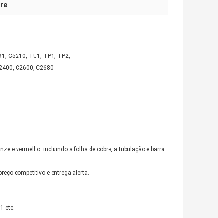
bre
91, C5210, TU1, TP1, TP2,
2400, C2600, C2680,
nze e vermelho. incluindo a folha de cobre, a tubulação e barra
reço competitivo e entrega alerta.
1 etc.