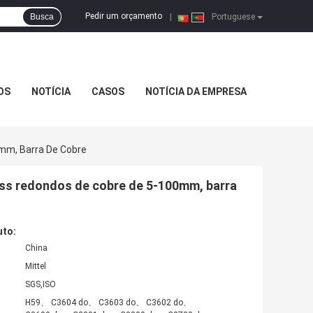
Pedir um orçamento
Busca
|
Portuguese
OS
NOTÍCIA
CASOS
NOTÍCIA DA EMPRESA
mm, Barra De Cobre
rss redondos de cobre de 5-100mm, barra
uto:
China
Mittel
SGS,ISO
H59、 C3604 do、 C3603 do、 C3602 do、