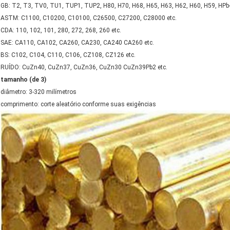
GB: T2, T3, TV0, TU1, TUP1, TUP2, H80, H70, H68, H65, H63, H62, H60, H59, HPb-
ASTM: C1100, C10200, C10100, C26500, C27200, C28000 etc.
CDA: 110, 102, 101, 280, 272, 268, 260 etc.
SAE: CA110, CA102, CA260, CA230, CA240 CA260 etc.
BS: C102, C104, C110, C106, CZ108, CZ126 etc.
RUÍDO: CuZn40, CuZn37, CuZn36, CuZn30 CuZn39Pb2 etc.
tamanho (de 3)
diâmetro: 3-320 milímetros
comprimento: corte aleatório conforme suas exigências