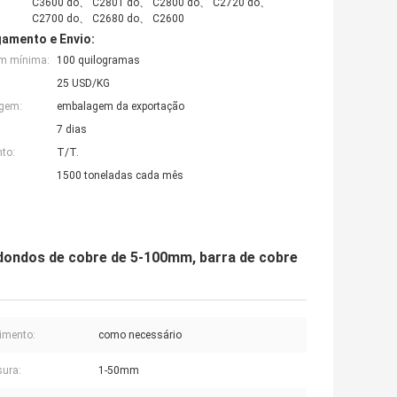
C3600 do、 C2801 do、 C2800 do、 C2720 do、
C2700 do、 C2680 do、 C2600
amento e Envio:
em mínima:
100 quilogramas
25 USD/KG
agem:
embalagem da exportação
7 dias
to:
T/T.
1500 toneladas cada mês
edondos de cobre de 5-100mm, barra de cobre
imento:
como necessário
ura:
1-50mm