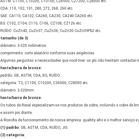
ASTM: C1100, C10200, C10100, C26500, C27200, C28000 etc.
CDA: 110, 102, 101, 280, 272, 268, 260 etc.
SAE: CA110, CA102, CA260, CA230, CA240 CA260 etc.
BS: C102, C104, C110, C106, CZ108, CZ126 etc.
RUÍDO: CuZn40, CuZn37, CuZn36, CuZn30 CuZn39Pb2 etc.
tamanho (de 3)
diâmetro: 3-320 milímetros
comprimento: corte aleatório conforme suas exigências
Algumas perguntas e necessidades que você tiver. os pls não hesitam contactar-
haste/barra de bronze:
padrão: GB, ASTM, CDA, BS, RUÍDO
categoria: T2, C1100, C10200, C36000, C28000 etc.
diâmetro: 3-320mm
haste/barra de bronze:
Os tubos de Rexal especializam-se nos produtos de cobre, incluindo o cobre de bro
e assim por diante.
A filosofia de funcionamento de nossa empresa: qualtity alto e o melhor serviço e p
(1) padrão:
GB, ASTM, CDA, RUÍDO, JIS
(2) categoria: