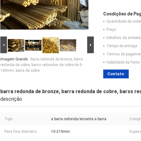
Condições de Pag
Quantidade de ord
Preço:
Detalhes da embal
Tempo de entrega:
Termos de pagamen
Imagem Grande :
barra redonda de bronze, barra
Habilidade da fonte:
redonda de cobre, barss redondos de cobre de 5-
100mm, barra de cobre
Contato
barra redonda de bronze, barra redonda de cobre, barss r
descrição
Tipo:
a barra redonda/encanta a barra
Compr
Para fora diâmetro:
10-219mm
Espess