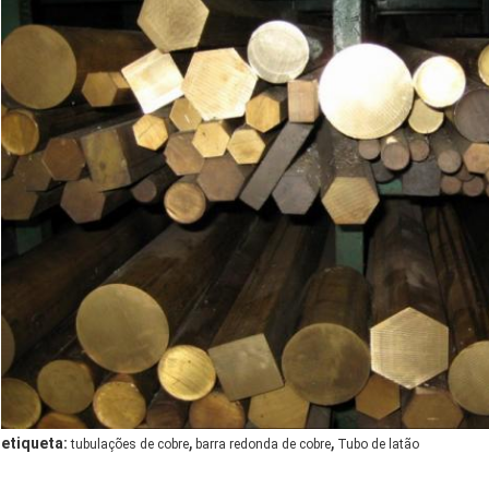
,
,
etiqueta:
tubulações de cobre
barra redonda de cobre
Tubo de latão