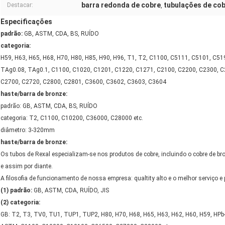
barra redonda de cobre
tubulações de co
Destacar:
,
Especificações
padrão:
GB, ASTM, CDA, BS, RUÍDO
categoria:
H59, H63, H65, H68, H70, H80, H85, H90, H96, T1, T2, C1100, C5111, C5101, C51
TAg0.08, TAg0.1, C1100, C1020, C1201, C1220, C1271, C2100, C2200, C2300, C
C2700, C2720, C2800, C2801, C3600, C3602, C3603, C3604
haste/barra de bronze:
padrão: GB, ASTM, CDA, BS, RUÍDO
categoria: T2, C1100, C10200, C36000, C28000 etc.
diâmetro: 3-320mm
haste/barra de bronze:
Os tubos de Rexal especializam-se nos produtos de cobre, incluindo o cobre de bro
e assim por diante.
A filosofia de funcionamento de nossa empresa: qualtity alto e o melhor serviço e p
(1) padrão:
GB, ASTM, CDA, RUÍDO, JIS
(2) categoria:
GB: T2, T3, TV0, TU1, TUP1, TUP2, H80, H70, H68, H65, H63, H62, H60, H59, HPb-