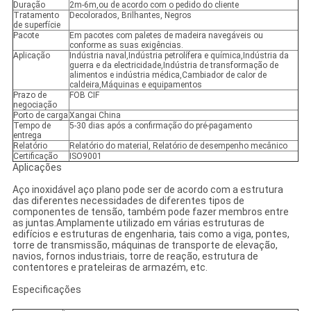
Duração
2m-6m,ou de acordo com o pedido do cliente
Tratamento
Decolorados, Brilhantes, Negros
de superfície
Pacote
Em pacotes com paletes de madeira navegáveis ou
conforme as suas exigências.
Aplicação
Indústria naval,Indústria petrolífera e química,Indústria da
guerra e da electricidade,Indústria de transformação de
alimentos e indústria médica,Cambiador de calor de
caldeira,Máquinas e equipamentos
Prazo de
FOB CIF
negociação
Porto de carga
Xangai China
Tempo de
5-30 dias após a confirmação do pré-pagamento
entrega
Relatório
Relatório do material, Relatório de desempenho mecânico
Certificação
ISO9001
Aplicações
Aço inoxidável aço plano pode ser de acordo com a estrutura
das diferentes necessidades de diferentes tipos de
componentes de tensão, também pode fazer membros entre
as juntas.Amplamente utilizado em várias estruturas de
edifícios e estruturas de engenharia, tais como a viga, pontes,
torre de transmissão, máquinas de transporte de elevação,
navios, fornos industriais, torre de reação, estrutura de
contentores e prateleiras de armazém, etc.
Especificações