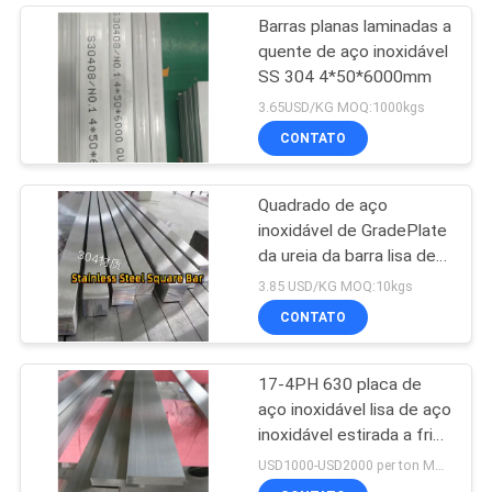
Barras planas laminadas a
quente de aço inoxidável
SS 304 4*50*6000mm
3.65USD/KG MOQ:1000kgs
CONTATO
Quadrado de aço
inoxidável de GradePlate
da ureia da barra lisa de
ASTM A182 F316L
3.85 USD/KG MOQ:10kgs
estirado a frio
CONTATO
17-4PH 630 placa de
aço inoxidável lisa de aço
inoxidável estirada a frio
do ferro da barra
USD1000-USD2000 per ton MOQ:500 quilogramas
6000mm