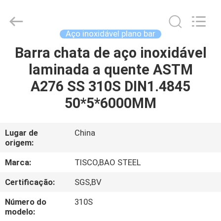
JIANGSU
MITTEL
STEEL
INDUSTRIAL
LIMITED.
Aço inoxidável plano bar
All
Rights
Barra chata de aço inoxidável
CASA
Reserved.
laminada a quente ASTM
PRODUTOS
A276 SS 310S DIN1.4845
50*5*6000MM
SOBRE
NÓS
Lugar de
China
origem:
EXCURSÃO
Marca:
TISCO,BAO STEEL
DA
Certificação:
SGS,BV
FÁBRICA
Número do
310S
modelo: