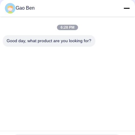
de barra plana de acordo com a DIN EN 10088-3 230x45
Gao Ben
Rodas laminadas a quente de espessura 100 mm x 5 mm de
aço inoxidável
6:28 PM
Barra chata de aço inoxidável laminada a quente ASTM A276
SS 310S DIN1.4845 50*5*6000MM
Good day, what product are you looking for?
Categorias populares
Todos
Chapa De Aço 
Placas De Aço 
Inoxidável
Inoxidável
Bobinas De Aço 
Aço Inoxidável 
Inoxidável
Plano Bar
Aço Inox Redondo 
Liga De Hastelloy
Bar
Barra De Ângulo Do 
Aço Ronda Bar
Aço Inoxidável