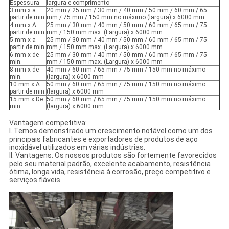
Espessura
largura e comprimento
3 mm x a
20 mm / 25 mm / 30 mm / 40 mm / 50 mm / 60 mm / 65
partir de min.
mm / 75 mm / 150 mm no máximo (largura) x 6000 mm
4 mm x A
25 mm / 30 mm / 40 mm / 50 mm / 60 mm / 65 mm / 75
partir de min.
mm / 150 mm max. (Largura) x 6000 mm
5 mm x a
25 mm / 30 mm / 40 mm / 50 mm / 60 mm / 65 mm / 75
partir de min.
mm / 150 mm max. (Largura) x 6000 mm
6 mm x de
25 mm / 30 mm / 40 mm / 50 mm / 60 mm / 65 mm / 75
min.
mm / 150 mm max. (Largura) x 6000 mm
8 mm x de
40 mm / 60 mm / 65 mm / 75 mm / 150 mm no máximo
min.
(largura) x 6000 mm
10 mm x A
50 mm / 60 mm / 65 mm / 75 mm / 150 mm no máximo
partir de min.
(largura) x 6000 mm
15 mm x De
50 mm / 60 mm / 65 mm / 75 mm / 150 mm no máximo
min.
(largura) x 6000 mm
Vantagem competitiva:
I. Temos demonstrado um crescimento notável como um dos
principais fabricantes e exportadores de produtos de aço
inoxidável utilizados em várias indústrias.
II. Vantagens: Os nossos produtos são fortemente favorecidos
pelo seu material padrão, excelente acabamento, resistência
ótima, longa vida, resistência à corrosão, preço competitivo e
serviços fiáveis.