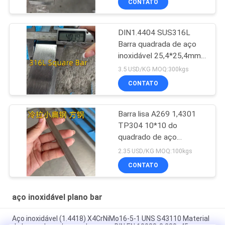
CONTATO
DIN1.4404 SUS316L
Barra quadrada de aço
inoxidável 25,4*25,4mm
comprimento 3000mm
3.5 USD/KG MOQ:300kgs
CONTATO
Barra lisa A269 1,4301
TP304 10*10 do
quadrado de aço
inoxidável da linha fina de
2.35 USD/KG MOQ:100kgs
ASTM estirada a frio
CONTATO
aço inoxidável plano bar
Aço inoxidável (1.4418) X4CrNiMo16-5-1 UNS S43110 Material