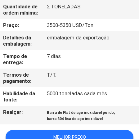
CONTROLE
Quantidade de
2 TONELADAS
ordem mínima:
DA
QUALIDADE
Preço:
3500-5350 USD/Ton
Detalhes da
embalagem da exportação
CONTACTE-
embalagem:
NOS
Tempo de
7 dias
entrega:
NOTÍCIA
Termos de
T/T.
pagamento:
Habilidade da
5000 toneladas cada mês
CASOS
fonte:
Realçar:
,
Barra de Flat de aço inoxidável polido
COMPANY
barra 304 lisa de aço inoxidável
NEWS
MELHOR PREÇO