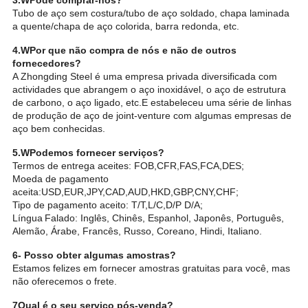
3.
W
Pode comprar-nos?
Tubo de aço sem costura/tubo de aço soldado, chapa laminada
a quente/chapa de aço colorida, barra redonda, etc.
4.
W
Por que não compra de nós e não de outros
fornecedores?
A Zhongding Steel é uma empresa privada diversificada com
actividades que abrangem o aço inoxidável, o aço de estrutura
de carbono, o aço ligado, etc.E estabeleceu uma série de linhas
de produção de aço de joint-venture com algumas empresas de
aço bem conhecidas.
5.
W
Podemos fornecer serviços?
Termos de entrega aceites: FOB,CFR,FAS,FCA,DES;
Moeda de pagamento
aceita:USD,EUR,JPY,CAD,AUD,HKD,GBP,CNY,CHF;
Tipo de pagamento aceito: T/T,L/C,D/P D/A;
Língua
Falado: Inglês, Chinês, Espanhol, Japonês, Português,
Alemão, Árabe, Francês, Russo, Coreano, Hindi, Italiano.
6- Posso obter algumas amostras?
Estamos felizes em fornecer amostras gratuitas para você, mas
não oferecemos o frete.
7Qual é o seu serviço pós-venda?