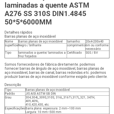
laminadas a quente ASTM
A276 SS 310S DIN1.4845
50*5*6000MM
Detalhes rápidos
Barras planas de aço inoxidável
Nome
Barras planas de aço inoxidável
tamanho:
20x4-200x40
superfície
Negro / brilhante
comprimento
6m ou conforme
necessário
Tipo
laminados a quente/ laminados a
Certificado
SGS / BV
frio/ forjados
Somos fornecedores de fábrica diretamente. podemos
fornecer barras de ângulo de aço inoxidável, barras planas de
aço inoxidável, barras de canal, barras redondas.etc. podemos
produzir barras de aço inoxidável conforme exigido pelo cliente.
Descrição
Tipo
Barras planas de aço inoxidável
Padrão
JIS AISI ASTM GB DIN
Grau
304,304L,309S,310S, 316L,316Ti,317L,321, 347H,
409,409L,
410,420,430, etc.
Especificações
Barra plana: espessura: 2 mm~100 mm
Largura: 10 mm~500 mm